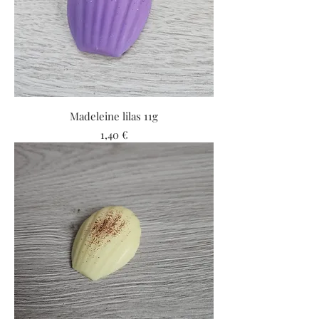
Madeleine lilas 11g
Prix
1,40 €