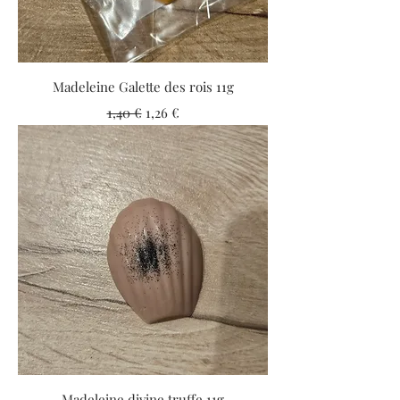
Madeleine Galette des rois 11g
Prix original
Prix promotionnel
1,40 €
1,26 €
Madeleine divine truffe 11g