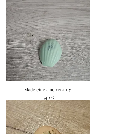
Madeleine aloe vera 11g
Prix
1,40 €