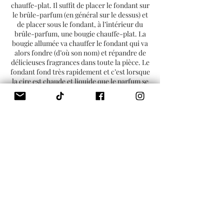
chauffe-plat. Il suffit de placer le fondant sur
le brûle-parfum (en général sur le dessus) et
de placer sous le fondant, à l’intérieur du
brûle-parfum, une bougie chauffe-plat. La
bougie allumée va chauffer le fondant qui va
alors fondre (d’où son nom) et répandre de
délicieuses fragrances dans toute la pièce. Le
fondant fond très rapidement et c’est lorsque
la cire est chaude et liquide que le parfum se
libère.
Il est possible de réutiliser le fondant
plusieurs fois. Le parfum commence à perdre
de sa puissance après 3 ou 4 utilisations. Le
fondant parfumé peut durer en moyenne
entre 8 et 15h , selon la taille et le parfum
choisis. Contrairement à une bougie, la cire
du fondant ne diminue pas puisqu’il n’y a pas
de mèche ni de flamme. Une fois tout le
parfum évaporé, la cire ne sent plus rien mais
reste intacte. Vous devez alors l’enlever du
brûle-parfum si vous souhaitez y placer un
nouveau fondant. Pour cela, rien de
compliqué :
vous pouvez enlever la cire à l’aide d’un