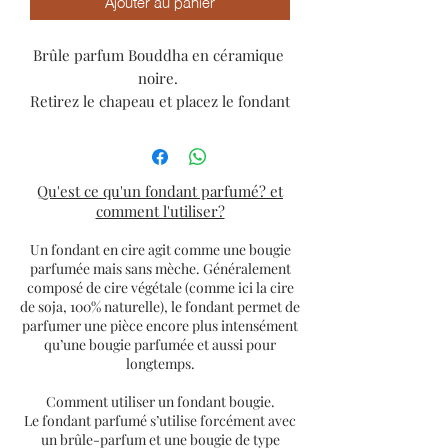
Ajouter au panier
Brûle parfum Bouddha en céramique 
noire. 

Retirez le chapeau et placez le fondant 
parfumé. Le chapeau à des petites 
ouvertures, qui vous permet de le 
replacer lorsque le fondant diffuse 
Qu'est ce qu'un fondant parfumé? et
son parfum.

comment l'utiliser?
Hauteur totale : 20cm
Un fondant en cire agit comme une bougie
parfumée mais sans mèche. Généralement
composé de cire végétale (comme ici la cire
de soja, 100% naturelle), le fondant permet de
parfumer une pièce encore plus intensément
qu’une bougie parfumée et aussi pour
longtemps.
Comment utiliser un fondant bougie.
Le fondant parfumé s’utilise forcément avec
un brûle-parfum et une bougie de type