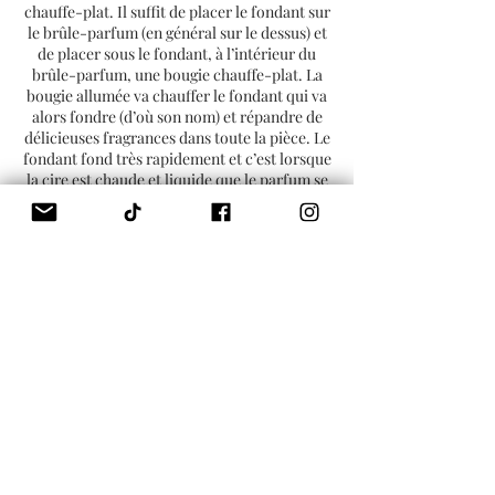
chauffe-plat. Il suffit de placer le fondant sur
le brûle-parfum (en général sur le dessus) et
de placer sous le fondant, à l’intérieur du
brûle-parfum, une bougie chauffe-plat. La
bougie allumée va chauffer le fondant qui va
alors fondre (d’où son nom) et répandre de
délicieuses fragrances dans toute la pièce. Le
fondant fond très rapidement et c’est lorsque
la cire est chaude et liquide que le parfum se
libère.
Il est possible de réutiliser le fondant
plusieurs fois. Le parfum commence à perdre
de sa puissance après 3 ou 4 utilisations. Le
fondant parfumé peut durer en moyenne
entre 8 et 15h , selon la taille et le parfum
choisis. Contrairement à une bougie, la cire
du fondant ne diminue pas puisqu’il n’y a pas
de mèche ni de flamme. Une fois tout le
parfum évaporé, la cire ne sent plus rien mais
reste intacte. Vous devez alors l’enlever du
brûle-parfum si vous souhaitez y placer un
nouveau fondant. Pour cela, rien de
compliqué :
vous pouvez enlever la cire à l’aide d’un