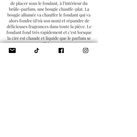
de placer sous le fondant, à l’intérieur du
brûle-parfum, une bougie chauffe-plat. La
bougie allumée va chauffer le fondant qui va
alors fondre (d’où son nom) et répandre de
délicieuses fragrances dans toute la pièce. Le
fondant fond très rapidement et c’est lorsque
la cire est chaude et liquide que le parfum se
libère.
Il est possible de réutiliser le fondant
plusieurs fois. Le parfum commence à perdre
de sa puissance après 3 ou 4 utilisations. Le
fondant parfumé peut durer en moyenne
entre 8 et 15h , selon la taille et le parfum
choisis. Contrairement à une bougie, la cire
du fondant ne diminue pas puisqu’il n’y a pas
de mèche ni de flamme. Une fois tout le
parfum évaporé, la cire ne sent plus rien mais
reste intacte. Vous devez alors l’enlever du
brûle-parfum si vous souhaitez y placer un
nouveau fondant. Pour cela, rien de
compliqué :
vous pouvez enlever la cire à l’aide d’un
chiffon lorsqu’elle est liquide (en prenant
soin de ne pas vous brûler les doigts). Videz-