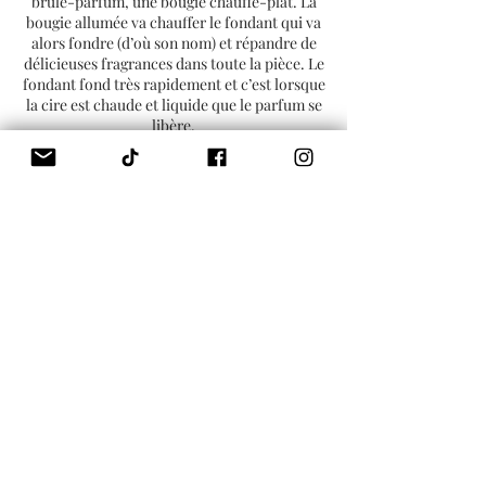
brûle-parfum, une bougie chauffe-plat. La
bougie allumée va chauffer le fondant qui va
alors fondre (d’où son nom) et répandre de
délicieuses fragrances dans toute la pièce. Le
fondant fond très rapidement et c’est lorsque
la cire est chaude et liquide que le parfum se
libère.
Il est possible de réutiliser le fondant
plusieurs fois. Le parfum commence à perdre
de sa puissance après 3 ou 4 utilisations. Le
fondant parfumé peut durer en moyenne
entre 8 et 15h , selon la taille et le parfum
choisis. Contrairement à une bougie, la cire
du fondant ne diminue pas puisqu’il n’y a pas
de mèche ni de flamme. Une fois tout le
parfum évaporé, la cire ne sent plus rien mais
reste intacte. Vous devez alors l’enlever du
brûle-parfum si vous souhaitez y placer un
nouveau fondant. Pour cela, rien de
compliqué :
vous pouvez enlever la cire à l’aide d’un
chiffon lorsqu’elle est liquide (en prenant
soin de ne pas vous brûler les doigts). Videz-
la tout simplement dans une poubelle puis