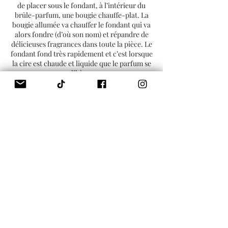
de placer sous le fondant, à l’intérieur du
brûle-parfum, une bougie chauffe-plat. La
bougie allumée va chauffer le fondant qui va
alors fondre (d’où son nom) et répandre de
délicieuses fragrances dans toute la pièce. Le
fondant fond très rapidement et c’est lorsque
la cire est chaude et liquide que le parfum se
libère.
Il est possible de réutiliser le fondant
plusieurs fois. Le parfum commence à perdre
de sa puissance après 3 ou 4 utilisations. Le
fondant parfumé peut durer en moyenne
entre 8 et 15h , selon la taille et le parfum
choisis. Contrairement à une bougie, la cire
du fondant ne diminue pas puisqu’il n’y a pas
de mèche ni de flamme. Une fois tout le
parfum évaporé, la cire ne sent plus rien mais
reste intacte. Vous devez alors l’enlever du
brûle-parfum si vous souhaitez y placer un
nouveau fondant. Pour cela, rien de
compliqué :
vous pouvez enlever la cire à l’aide d’un
chiffon lorsqu’elle est liquide (en prenant
soin de ne pas vous brûler les doigts). Videz-