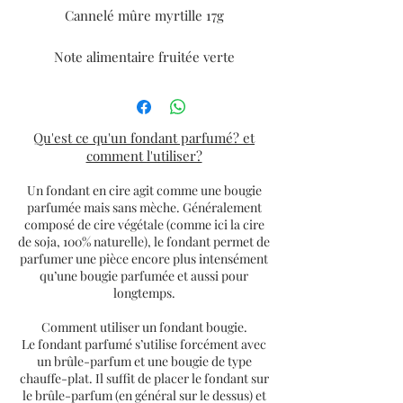
Cannelé mûre myrtille 17g
Note alimentaire fruitée verte
Notes de tête : mûre, cassis
Notes de coeur : violette
Notes de fond : vanille, praline
Qu'est ce qu'un fondant parfumé? et
comment l'utiliser?
A utiliser avec un brûle parfum et une
bougie chauffe plat
Un fondant en cire agit comme une bougie
parfumée mais sans mèche. Généralement
composé de cire végétale (comme ici la cire
de soja, 100% naturelle), le fondant permet de
parfumer une pièce encore plus intensément
qu’une bougie parfumée et aussi pour
longtemps.
Comment utiliser un fondant bougie.
Le fondant parfumé s’utilise forcément avec
un brûle-parfum et une bougie de type
chauffe-plat. Il suffit de placer le fondant sur
le brûle-parfum (en général sur le dessus) et