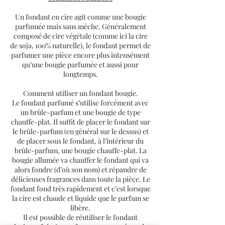
Un fondant en cire agit comme une bougie
A utiliser avec un brûle parfum et une
parfumée mais sans mèche. Généralement
bougie chauffe plat
composé de cire végétale (comme ici la cire
de soja, 100% naturelle), le fondant permet de
parfumer une pièce encore plus intensément
qu’une bougie parfumée et aussi pour
longtemps.
Comment utiliser un fondant bougie.
Le fondant parfumé s’utilise forcément avec
un brûle-parfum et une bougie de type
chauffe-plat. Il suffit de placer le fondant sur
le brûle-parfum (en général sur le dessus) et
de placer sous le fondant, à l’intérieur du
brûle-parfum, une bougie chauffe-plat. La
bougie allumée va chauffer le fondant qui va
alors fondre (d’où son nom) et répandre de
délicieuses fragrances dans toute la pièce. Le
fondant fond très rapidement et c’est lorsque
la cire est chaude et liquide que le parfum se
libère.
Il est possible de réutiliser le fondant