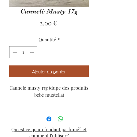
Cannelé Musty 17g
Prix
2,00 €
Quantité
*
Ajouter au panier
Cannelé musty 17g (dupe des produits
bébé mustella)
Notes :
hespéridée/florale/musquée
Notes de tête :
bergamote/ylang ylang
No
tes de coeur :
oeillet/fleur
Qu'est ce qu'un fondant parfumé? et
d'oranger/petit grain
comment l'utiliser?
Notes de fond :
musc/vanille