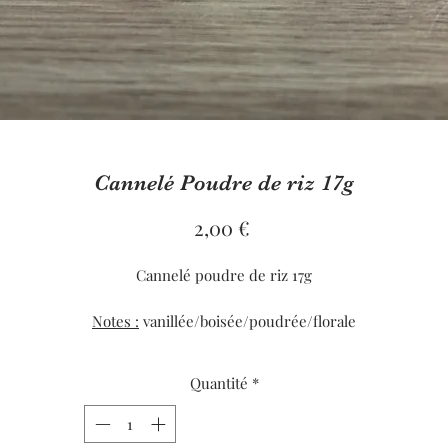
Cannelé Poudre de riz 17g
Prix
2,00 €
Cannelé poudre de riz 17g
Notes :
vanillée/boisée/poudrée/florale
Notes de tête :
vert/accord aldéhydé/bergamote
No
tes de coeur :
rose/jasmin/muguet/oeillet/iris
Quantité
*
Notes de fond :
santal/musc/héliotrope
A utiliser avec un brûle parfum et une bougie chauffe plat