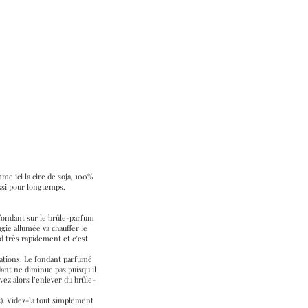
 ici la cire de soja, 100%
ssi pour longtemps.
 fondant sur le brûle-parfum
ugie allumée va chauffer le
d très rapidement et c’est
isations. Le fondant parfumé
dant ne diminue pas puisqu’il
vez alors l’enlever du brûle-
ts). Videz-la tout simplement