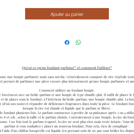
Ajouter au panier
Qu'est ce qu'un fondant parfumé? et comment l'utiliser?
omme une bougie parfumée mais sans mèche. Généralement composé de cire végétale (comme
dant permet de parfumer une pièce encore plus intensément qu’une bougie parfumée et au
Comment utiliser un fondant bougie.
e forcément avec un brûle-parfum et une bougie de type chauffe-plat. Il suffit de placer le
 et de placer sous le fondant, à l’intérieur du brûle-parfum, une bougie chauffe-plat. La bo
re (d’où son nom) et répandre de délicieuses fragrances dans toute la pièce. Le fondant fon
lorsque la cire est chaude et liquide que le parfum se libère.
er le fondant plusieurs fois. Le parfum commence à perdre de sa puissance après 3 ou 4 util
8 et 15h , selon la taille et le parfum choisis. Contrairement à une bougie, la cire du fon
mme. Une fois tout le parfum évaporé, la cire ne sent plus rien mais reste intacte. Vous de
parfum si vous souhaitez y placer un nouveau fondant. Pour cela, rien de compliqué :
à l’aide d’un chiffon lorsqu’elle est liquide (en prenant soin de ne pas vous brûler les doig