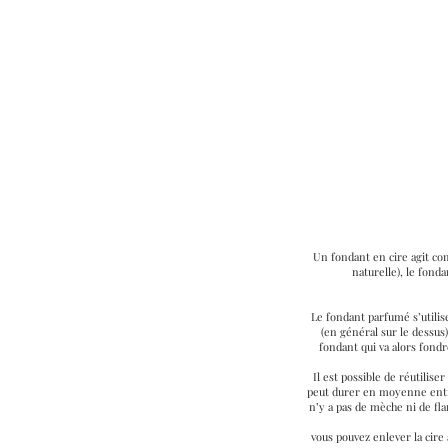
Un fondant en cire agit c
naturelle), le fon
Le fondant parfumé s’utilis
(en général sur le dessus)
fondant qui va alors fond
Il est possible de réutilis
peut durer en moyenne entre 
n’y a pas de mèche ni de fla
vous pouvez enlever la cire 